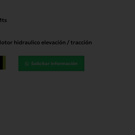
Mts
tor hidraulico elevación / tracción
Solicitar información