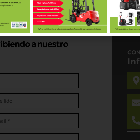
ribiendo a nuestro
CON
In