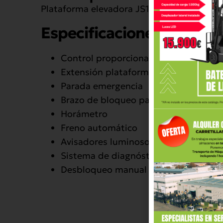
Plataforma elevadora JS12
Especificaciones
Control proporcional
Extensión plataforma
Parada emergencia
Brazo de bloqueo para mantenimient
Horámetro
Freno automático
Avisadores luminosos y acústicos
Sistema de diagnóstico automático
Desbloqueo manual de frenos