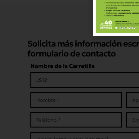
Solicita más información esc
formulario de contacto
Nombre de la Carretilla