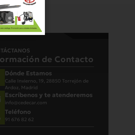
TÁCTANOS
formación de Contacto
Dónde Estamos
Calle Invierno, 19, 28850 Torrejón de
Ardoz, Madrid
Escríbenos y te atenderemos
info@cedecar.com
Teléfono
91 676 82 62