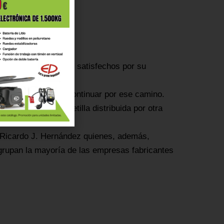
ijo, se mostraron muy satisfechos por su
ad, animándolas a continuar por ese camino.
duciendo una carretilla distribuida por otra
 ellos.
y Ricardo J. Hernández quienes, además,
grupan la mayoría de las empresas fabricantes