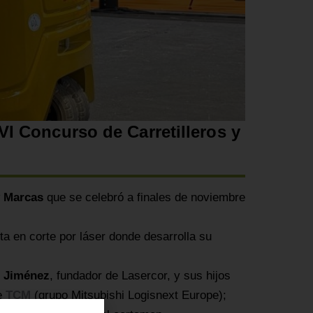
VI Concurso de Carretilleros y
y Marcas
que se celebró a finales de noviembre
a en corte por láser donde desarrolla su
n Jiménez
, fundador de Lasercor, y sus hijos
de
TCM
(grupo Mitsubishi Logisnext Europe);