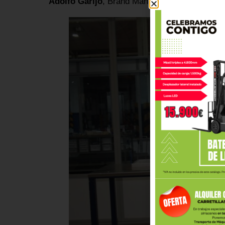
Adolfo Garijo
, Brand Manager de
Exide Tech