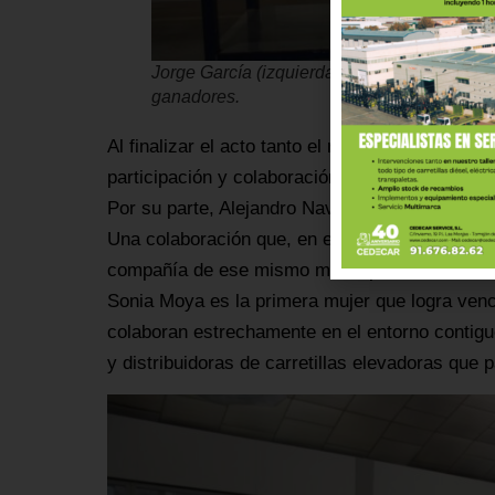
Jorge García (izquierda) y José Luis Torres
ganadores.
Al finalizar el acto tanto el representante de 
participación y colaboración en el concurso y f
Por su parte, Alejandro Navarro destacó la co
Una colaboración que, en este caso, ha permiti
compañía de ese mismo municipio, venzan en un 
Sonia Moya es la primera mujer que logra venc
colaboran estrechamente en el entorno contigu
y distribuidoras de carretillas elevadoras que p