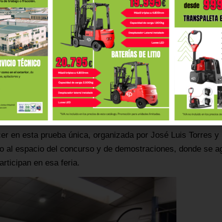
, recibiendo el diploma de marca y distribuidor como
la marca, Jorge García, como el del patrocinador, Adolfo Gar
elicitaron a la ganadora.
laboración entre empresas y especialmente las de su localid
do que una torrejonera que trabaja en una empresa local, con
certamen nacional. Para acabar, el alcalde felicitó a todos
er en esta prueba única, organizada por José Luis Torres 
o al espacio del concurso y de demostraciones, donde se a
articipan en esa feria.