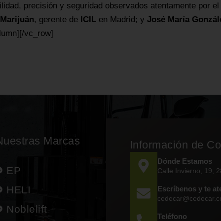
bilidad, precisión y seguridad observados atentamente por e
 Marijuán
, gerente de
ICIL
en Madrid; y
José María Gonzál
olumn][/vc_row]
Nuestras Marcas
Información de Co
Dónde Estamos
EP
Calle Invierno, 19, 
HELI
Escríbenos y te a
cedecar@cedecar.
Noblelift
Teléfono