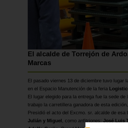
El alcalde de Torrejón de Ardo
Marcas
El pasado viernes 13 de diciembre tuvo lugar l
en el Espacio Manutención de la feria
Logisti
El lugar elegido para la entrega fue la sede de
trabajo la carretillera ganadora de esta edición
Presidió el acto del Excmo. sr. alcalde de esa 
Julián y Miguel
, como anfitriones;
José Luis 