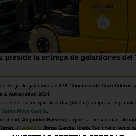
z preside la entrega de galardones del 
a entrega de galardones del
VI Concurso de Carretilleros 
cs & Automation 2024
.
Lasercor
en Torrejón de Ardoz (Madrid), empresa especialist
,
Sonia Moya García
.
localidad,
Alejandro Navarro
, a quien acompañaban,
Juliá
Torres
, (
Cedecar
)
;
Jorge García
, Iberia Regional director 